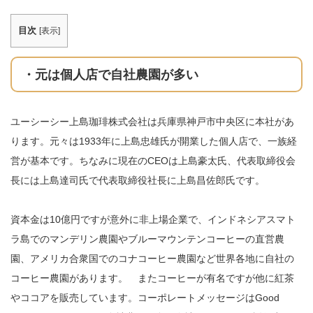
目次
[
表示
]
・元は個人店で自社農園が多い
ユーシーシー上島珈琲株式会社は兵庫県神戸市中央区に本社があ
ります。元々は1933年に上島忠雄氏が開業した個人店で、一族経
営が基本です。ちなみに現在のCEOは上島豪太氏、代表取締役会
長には上島達司氏で代表取締役社長に上島昌佐郎氏です。
資本金は10億円ですが意外に非上場企業で、インドネシアスマト
ラ島でのマンデリン農園やブルーマウンテンコーヒーの直営農
園、アメリカ合衆国でのコナコーヒー農園など世界各地に自社の
コーヒー農園があります。 またコーヒーが有名ですが他に紅茶
やココアを販売しています。コーポレートメッセージはGood