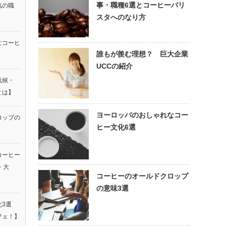
事・職種6選とコーヒーバリ
気の職
スタへのなり方
なコーヒ
誰もが羨む理想？ 巨大企業
UCCの紹介
気候・
とは】
ヨーロッパのおしゃれなコー
ロップの
ヒー文化6選
コーヒー
・大
コーヒーのオールドクロップ
】
の意味3選
3選
フェ！】