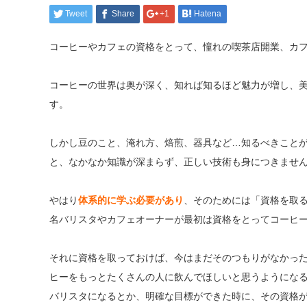
Tweet
Share
+1
Hatena
コーヒーやカフェの資格をとって、憧れの喫茶店開業、カ
コーヒーの世界は奥が深く、知れば知るほど魅力が増し、
す。
しかし豆のこと、淹れ方、焙煎、器具など…知るべきこと
と、なかなか知識が深まらず、正しい技術も身につきませ
やはり
体系的に学ぶ必要があり
、そのためには「資格を取る
名バリスタやカフェオーナーが最初は資格をとってコーヒ
それに資格を取っておけば、今はまだそのつもりがなかっ
ヒーをもっとたくさんの人に飲んでほしいと思うようにな
バリスタになるとか、明確な目標ができた時に、その資格