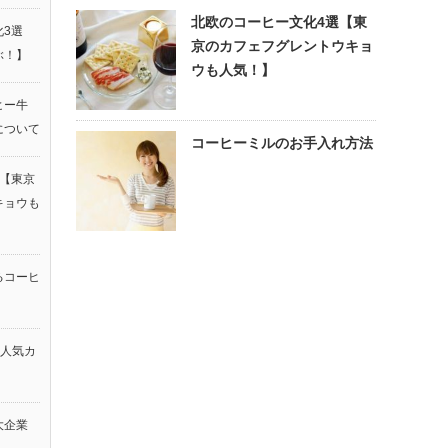
北欧のコーヒー文化4選【東
3選
京のカフェフグレントウキョ
ぶ！】
ウも人気！】
ヒー牛
について
コーヒーミルのお手入れ方法
選【東京
キョウも
るコーヒ
る人気カ
大企業