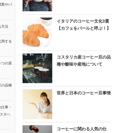
開業やバ
イタリアのコーヒー文化3選
れ方法
【カフェをバールと呼ぶ！】
代用する
コスタリカ産コーヒー豆の品
３つの原
種や酸味や産地について
豆の品種
世界と日本のコーヒー豆事情
の仕事・
リスタへ
コーヒーに関わる人気の仕