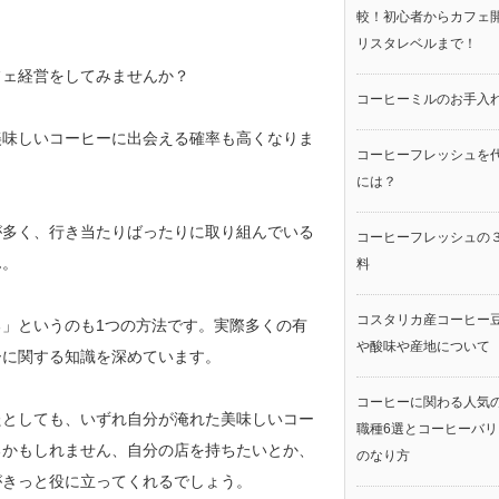
較！初心者からカフェ
リスタレベルまで！
フェ経営をしてみませんか？
コーヒーミルのお手入
美味しいコーヒーに出会える確率も高くなりま
コーヒーフレッシュを
には？
が多く、行き当たりばったりに取り組んでいる
コーヒーフレッシュの
ん。
料
コスタリカ産コーヒー
」というのも1つの方法です。実際多くの有
や酸味や産地について
ーに関する知識を深めています。
コーヒーに関わる人気
たとしても、いずれ自分が淹れた美味しいコー
職種6選とコーヒーバ
るかもしれません、自分の店を持ちたいとか、
のなり方
がきっと役に立ってくれるでしょう。