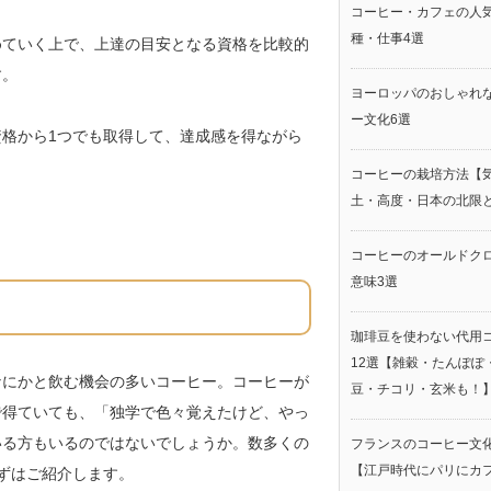
コーヒー・カフェの人
種・仕事4選
めていく上で、上達の目安となる資格を比較的
す。
ヨーロッパのおしゃれ
ー文化6選
格から1つでも取得して、達成感を得ながら
コーヒーの栽培方法【
土・高度・日本の北限
コーヒーのオールドク
意味3選
珈琲豆を使わない代用
12選【雑穀・たんぽぽ
なにかと飲む機会の多いコーヒー。コーヒーが
豆・チコリ・玄米も！
で得ていても、「独学で色々覚えたけど、やっ
いる方もいるのではないでしょうか。数多くの
フランスのコーヒー文化
【江戸時代にパリにカ
ずはご紹介します。