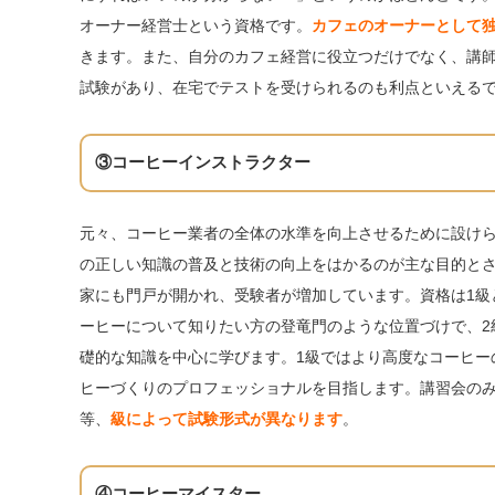
オーナー経営士という資格です。
カフェのオーナーとして
きます。また、自分のカフェ経営に役立つだけでなく、講師
試験があり、在宅でテストを受けられるのも利点といえる
③コーヒーインストラクター
元々、コーヒー業者の全体の水準を向上させるために設け
の正しい知識の普及と技術の向上をはかるのが主な目的と
家にも門戸が開かれ、受験者が増加しています。資格は1級
ーヒーについて知りたい方の登竜門のような位置づけで、2
礎的な知識を中心に学びます。1級ではより高度なコーヒー
ヒーづくりのプロフェッショナルを目指します。講習会の
等、
級によって試験形式が異なります
。
④コーヒーマイスター