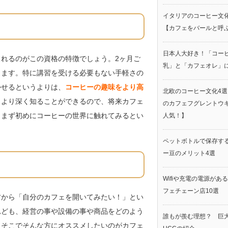
イタリアのコーヒー文化
【カフェをバールと呼
日本人大好き！「コー
れるのがこの資格の特徴でしょう。2ヶ月ご
乳」と「カフェオレ」
きます。特に講習を受ける必要もない手軽さの
かせるというよりは、
コーヒーの趣味をより高
北欧のコーヒー文化4
くより深く知ることができるので、将来カフェ
のカフェフグレントウ
、まず初めにコーヒーの世界に触れてみるとい
人気！】
ペットボトルで保存す
ー豆のメリット4選
Wifiや充電の電源があ
フェチェーン店10選
方から「自分のカフェを開いてみたい！」とい
れども、経営の事や設備の事や商品をどのよう
誰もが羨む理想？ 巨
。そこでそんな方にオススメしたいのがカフェ