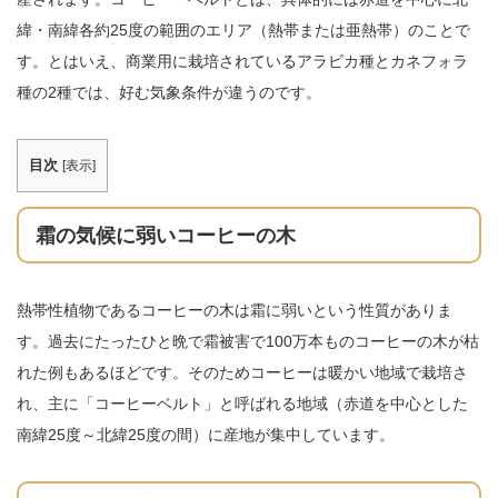
緯・南緯各約25度の範囲のエリア（熱帯または亜熱帯）のことで
す。とはいえ、商業用に栽培されているアラビカ種とカネフォラ
種の2種では、好む気象条件が違うのです。
目次
[
表示
]
霜の気候に弱いコーヒーの木
熱帯性植物であるコーヒーの木は霜に弱いという性質がありま
す。過去にたったひと晩で霜被害で100万本ものコーヒーの木が枯
れた例もあるほどです。そのためコーヒーは暖かい地域で栽培さ
れ、主に「コーヒーベルト」と呼ばれる地域（赤道を中心とした
南緯25度～北緯25度の間）に産地が集中しています。